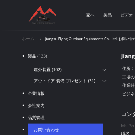
家へ
製品
ビデオ
ホーム
Jiangsu Flying Outdoor Equipments Co., Ltd. お
Jiang
製品
(133)
住所 :
屋外装置
(102)
工場の
アウトドア 装備 プレゼント
(31)
作業時間
企業情報
ビジネ
会社案内
コン
品質管理
Mr. Pen
お問い合わせ
職名 :