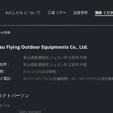
わたしたち に つい て
工場 ツアー
品質管理
連絡 くだ
問い合わせ情報
su Flying Outdoor Equipments Co., Ltd.
富山道路,開発区,ジュロン市 江苏市,中国
住所 :
富山道路,開発区,ジュロン市 江苏市,中国
 :
8:00-24:00(北京時間)
ス電話 :
86-511-87273636(労働時間) 86--18015959920(非作
タクトパーソン
g Ling
Sales Manager