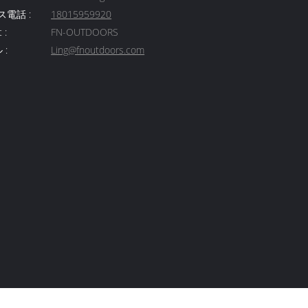
電話 :
18015959920
 :
FN-OUTDOORS
 :
Ling@fnoutdoors.com