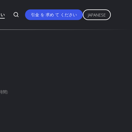
さい
引金 を 求め て ください
JAPANESE
業時間)