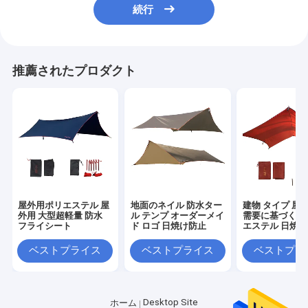
続行
推薦されたプロダクト
屋外用ポリエステル 屋
地面のネイル 防水ター
建物 タイプ 屋
外用 大型超軽量 防水
ル テンプ オーダーメイ
需要に基づく建
フライシート
ド ロゴ 日焼け防止
エステル 日焼
ベストプライス
ベストプライス
ベストプラ
Desktop Site
ホーム