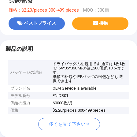
ジ/緑/青/紫
価格：$2.20/pieces 300-499 pieces
MOQ：300個
ベストプライス
接触
製品の説明
ドライバッグの梱包用です.通常は1枚1枚
で, 54*36*36CMの箱に200個,約13.5kgで
パッケージの詳細
す.
紙箱の梱包や PEバッグの梱包なども 選
択できます
ブランド名
OEM Service is available
モデル番号
FN-DB01
供給の能力
60000枚/月
価格
$2.20/pieces 300-499 pieces
多くを見て下さい